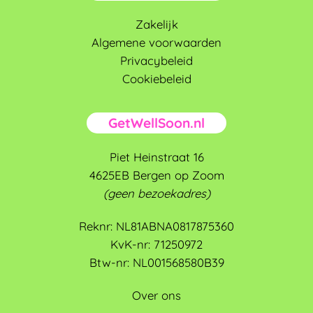
Zakelijk
Algemene voorwaarden
Privacybeleid
Cookiebeleid
GetWellSoon.nl
Piet Heinstraat 16
4625EB Bergen op Zoom
(geen bezoekadres)
Reknr: NL81ABNA0817875360
KvK-nr: 71250972
Btw-nr: NL001568580B39
Over ons