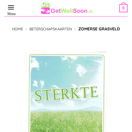
Ga
0
naar
inhoud
ZOMERSE GRASVELD
HOME
»
BETERSCHAPSKAARTEN
»