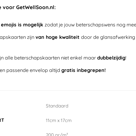
e voor GetWellSoon.nl:
 emojis is mogelijk
zodat je jouw beterschapswens nog mee
hapskaarten zijn
van hoge kwaliteit
door de glansafwerking
jn alle beterschapskaarten niet enkel maar
dubbelzijdig
!
 een passende envelop altijd
gratis inbegrepen!
Standaard
RT
11cm x 17cm
200 gr/m²