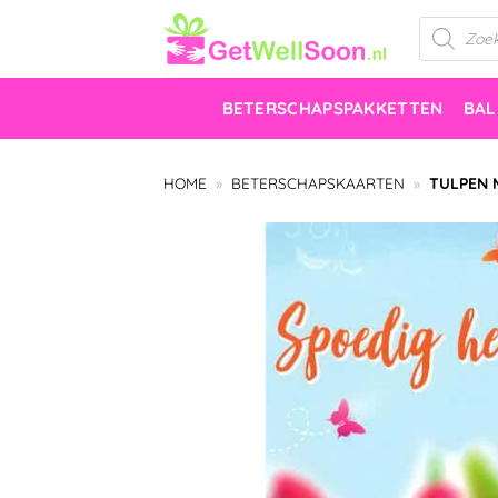
Ga
Producten
zoeken
naar
inhoud
BETERSCHAPSPAKKETTEN
BA
HOME
»
BETERSCHAPSKAARTEN
»
TULPEN 