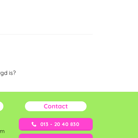
gd is?
Contact
013 - 20 40 830
om