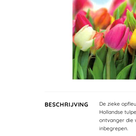
De zieke opfle
BESCHRIJVING
Hollandse tulp
ontvanger die w
inbegrepen.