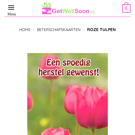
Ga
0
naar
inhoud
ROZE TULPEN
HOME
»
BETERSCHAPSKAARTEN
»