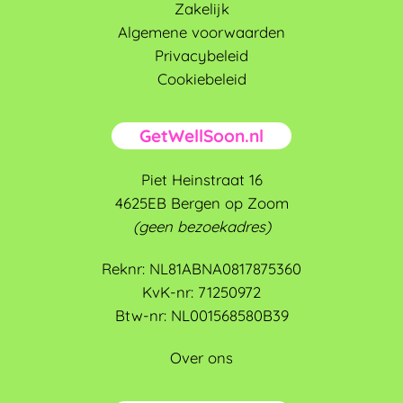
Zakelijk
Algemene voorwaarden
Privacybeleid
Cookiebeleid
GetWellSoon.nl
Piet Heinstraat 16
4625EB Bergen op Zoom
(geen bezoekadres)
Reknr: NL81ABNA0817875360
KvK-nr: 71250972
Btw-nr: NL001568580B39
Over ons