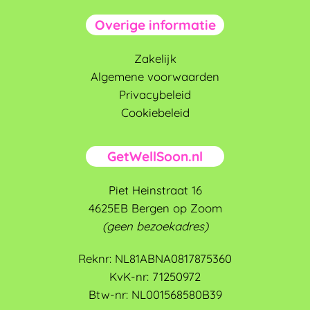
Overige informatie
Zakelijk
Algemene voorwaarden
Privacybeleid
Cookiebeleid
GetWellSoon.nl
Piet Heinstraat 16
4625EB Bergen op Zoom
(geen bezoekadres)
Reknr: NL81ABNA0817875360
KvK-nr: 71250972
Btw-nr: NL001568580B39