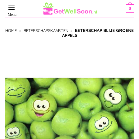
Ga
0
naar
inhoud
BETERSCHAP BLIJE GROENE
HOME
»
BETERSCHAPSKAARTEN
»
APPELS