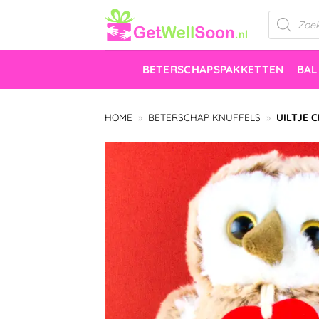
Ga
Producten
zoeken
naar
inhoud
BETERSCHAPSPAKKETTEN
BA
HOME
»
BETERSCHAP KNUFFELS
»
UILTJE 