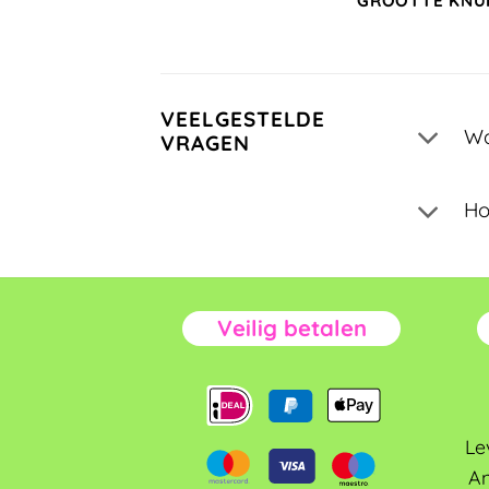
GROOTTE KNU
VEELGESTELDE
Wa
VRAGEN
Ho
Veilig betalen
Le
An