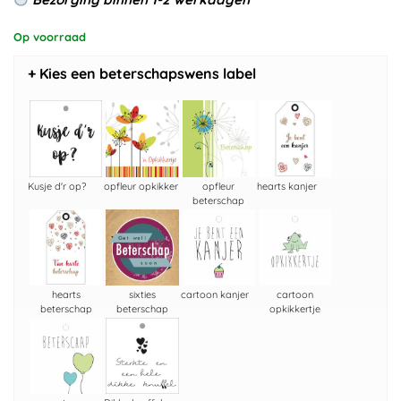
Op voorraad
+ Kies een beterschapswens label
Kusje d'r op?
opfleur opkikker
opfleur
hearts kanjer
beterschap
hearts
sixties
cartoon kanjer
cartoon
beterschap
beterschap
opkikkertje