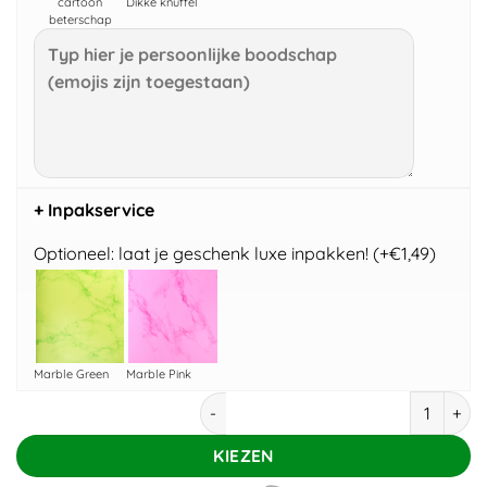
cartoon
Dikke knuffel
beterschap
+ Inpakservice
Optioneel: laat je geschenk luxe inpakken! (+€1,49)
Marble Green
Marble Pink
Kleurboek Glas in Lood dieren aantal
KIEZEN