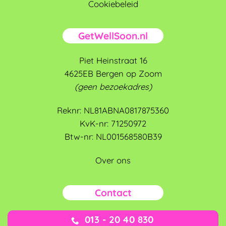
Cookiebeleid
GetWellSoon.nl
Piet Heinstraat 16
4625EB Bergen op Zoom
(geen bezoekadres)
Reknr: NL81ABNA0817875360
KvK-nr: 71250972
Btw-nr: NL001568580B39
Over ons
Contact
013 - 20 40 830