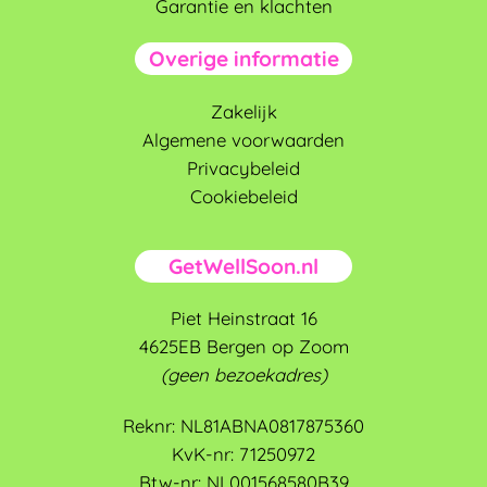
Garantie en klachten
Overige informatie
Zakelijk
Algemene voorwaarden
Privacybeleid
Cookiebeleid
GetWellSoon.nl
Piet Heinstraat 16
4625EB Bergen op Zoom
(geen bezoekadres)
Reknr: NL81ABNA0817875360
KvK-nr: 71250972
Btw-nr: NL001568580B39