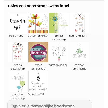
+ Kies een beterschapswens label
Kusje d'r op?
opfleur opkikker
opfleur
hearts kanjer
beterschap
hearts
sixties
cartoon kanjer
cartoon
beterschap
beterschap
opkikkertje
cartoon
Dikke knuffel
beterschap