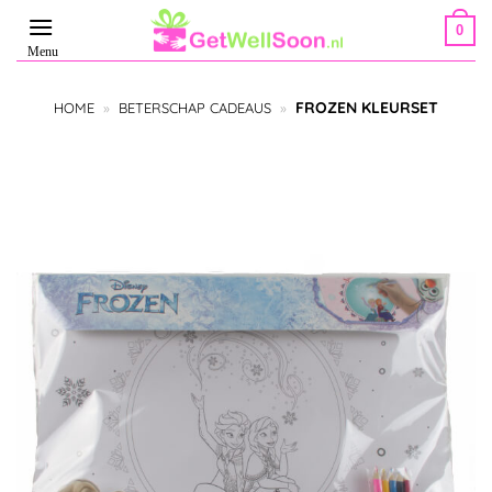
Ga
0
naar
inhoud
FROZEN KLEURSET
HOME
»
BETERSCHAP CADEAUS
»