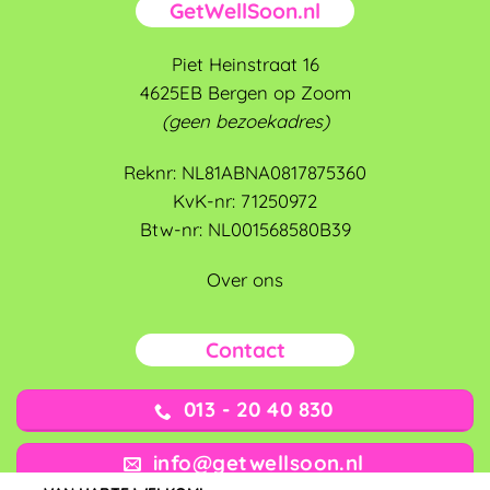
GetWellSoon.nl
Piet Heinstraat 16
4625EB Bergen op Zoom
(geen bezoekadres)
Reknr: NL81ABNA0817875360
KvK-nr: 71250972
Btw-nr: NL001568580B39
Over ons
Contact
013 - 20 40 830
info@getwellsoon.nl