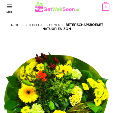
Ga
0
naar
inhoud
BETERSCHAPSBOEKET
HOME
»
BETERSCHAP BLOEMEN
»
NATUUR EN ZON