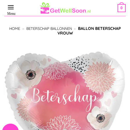
Ga
0
naar
inhoud
BALLON BETERSCHAP
HOME
»
BETERSCHAP BALLONNEN
»
VROUW